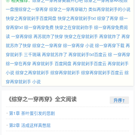
❀ 相关推荐：
综穿之一穿再穿美眉开心吧
综穿之一穿再穿AK视频
下面的图是同一天开文的盆友的文，有兴趣的亲可以看看。 琉璃的
专栏，收藏了以后我开新文大家都会接到通知哦，喜欢我文风的收
一盘搜综穿之一穿再穿
综穿之一穿再穿磁力
类似再穿就剁手的小说
一个吧！ 亲们，本文将于5月12日周一入V,大家多多支持，我会更
快穿之再穿就剁手百度网盘
快穿之再穿就剁手txt
综穿了再穿
综一
加努力的。本文晋江独家发表，拒绝任何形式的转载，盗文党请自
穿再穿txt
综一穿再穿免费
快穿之在穿就剁你手
综一穿再穿免费阅
重自觉，至少请别...
读
一穿再穿综
再苏就炸了快穿
快穿之在穿就剁手
再穿就炸了
再穿
就苏炸了快穿
综穿之一穿再穿
综一穿再穿 小说
综一穿再穿下载
再
穿就剁手 三千琉璃
再穿就苏炸了
再穿就剁手txt百度云
综 一穿再穿
综一穿在再穿
再穿就剁手 百度网盘
再穿就剁手百度云
再穿就剁手
小说
综穿之再穿就剁手
综穿再穿就剁手
综穿再穿就剁手百度云
综
穿再穿就剁手 小说
《综穿之一穿再穿》全文阅读
升序↑
第1章 茶叶蛋引发的悲剧
第2章 活成这样真憋屈