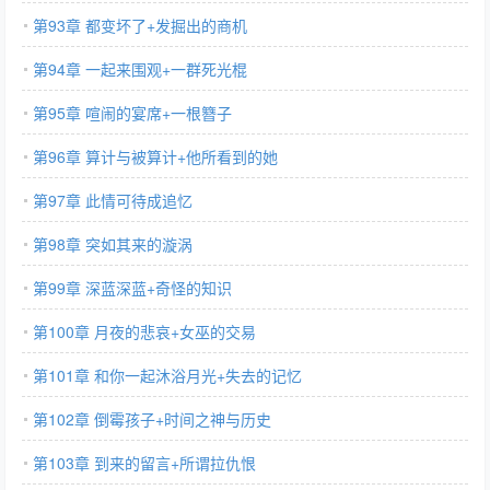
第93章 都变坏了+发掘出的商机
第94章 一起来围观+一群死光棍
第95章 喧闹的宴席+一根簪子
第96章 算计与被算计+他所看到的她
第97章 此情可待成追忆
第98章 突如其来的漩涡
第99章 深蓝深蓝+奇怪的知识
第100章 月夜的悲哀+女巫的交易
第101章 和你一起沐浴月光+失去的记忆
第102章 倒霉孩子+时间之神与历史
第103章 到来的留言+所谓拉仇恨