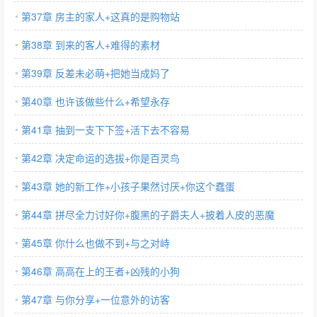
第37章 房主的家人+这真的是购物站
第38章 到来的客人+难得的素材
第39章 反差未必萌+把她当成妈了
第40章 也许该做些什么+希望永存
第41章 抽到一支下下签+活下去不容易
第42章 决定命运的选拔+你是百灵鸟
第43章 她的新工作+小孩子果然讨厌+你这个蠢蛋
第44章 拼尽全力讨好你+腹黑的子爵夫人+披着人皮的恶魔
第45章 你什么也做不到+与之对峙
第46章 高高在上的王者+凶残的小狗
第47章 与你分享+一位意外的访客