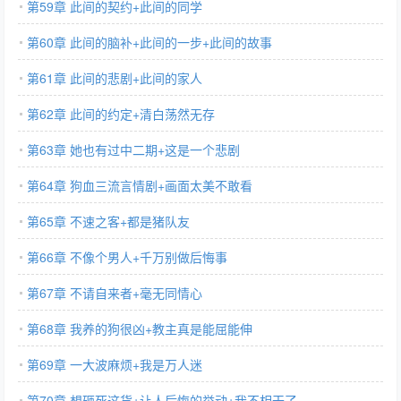
第59章 此间的契约+此间的同学
第60章 此间的脑补+此间的一步+此间的故事
第61章 此间的悲剧+此间的家人
第62章 此间的约定+清白荡然无存
第63章 她也有过中二期+这是一个悲剧
第64章 狗血三流言情剧+画面太美不敢看
第65章 不速之客+都是猪队友
第66章 不像个男人+千万别做后悔事
第67章 不请自来者+毫无同情心
第68章 我养的狗很凶+教主真是能屈能伸
第69章 一大波麻烦+我是万人迷
第70章 想砸死这货+让人后悔的举动+我不相干了