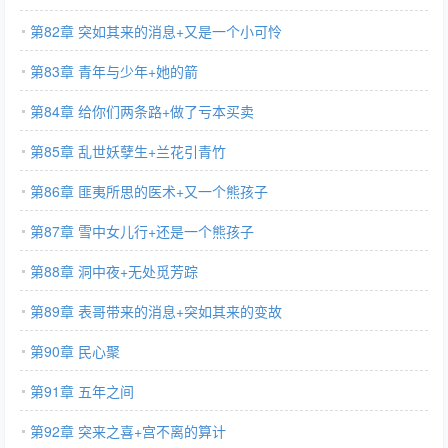
第82章 突如其来的消息+又是一个小可怜
第83章 青年与少年+她的箭
第84章 给你们两条路+做了亏本买卖
第85章 乱世妖孽生+兰花引青竹
第86章 匪夷所思的医术+又一个熊孩子
第87章 雪中女儿行+还是一个熊孩子
第88章 洞中夜+无处觅芳踪
第89章 表哥带来的消息+突如其来的变故
第90章 民心聚
第91章 五年之间
第92章 突来之喜+宫不离的算计