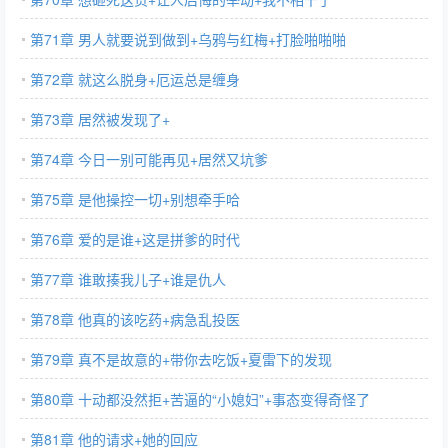
第71章 男人就要说到做到+乌鸦与红梅+打脸啪啪啪
第72章 就这么脱身+厄运总是缠身
第73章 居然被发现了+
第74章 今日一别可能再见+居然又坑爹
第75章 是他操控一切+别想牵手哈
第76章 爱的是谁+这是拼爹的时代
第77章 谁敢揍我儿子+谁是仇人
第78章 他真的该吃药+病急乱投医
第79章 真不是故意的+带你去吃饭+夏雷下的发现
第80章 十动都没然拒+苦逼的“小媳妇”+事态变得奇怪了
第81章 他的请求+她的回应