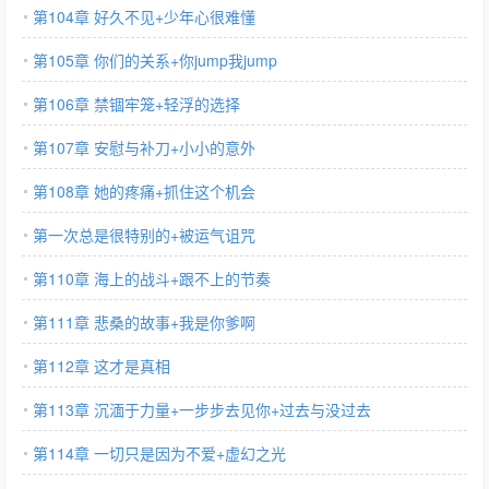
第104章 好久不见+少年心很难懂
第105章 你们的关系+你jump我jump
第106章 禁锢牢笼+轻浮的选择
第107章 安慰与补刀+小小的意外
第108章 她的疼痛+抓住这个机会
第一次总是很特别的+被运气诅咒
第110章 海上的战斗+跟不上的节奏
第111章 悲桑的故事+我是你爹啊
第112章 这才是真相
第113章 沉湎于力量+一步步去见你+过去与没过去
第114章 一切只是因为不爱+虚幻之光