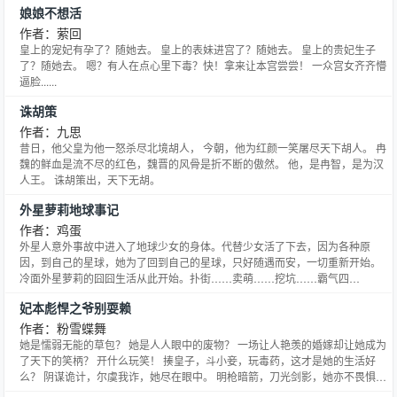
娘娘不想活
作者：萦回
皇上的宠妃有孕了？随她去。 皇上的表妹进宫了？随她去。 皇上的贵妃生子
了？随她去。 嗯？有人在点心里下毒？快！拿来让本宫尝尝！ 一众宫女齐齐懵
逼脸......
诛胡策
作者：九思
昔日，他父皇为他一怒杀尽北境胡人， 今朝，他为红颜一笑屠尽天下胡人。 冉
魏的鲜血是流不尽的红色，魏晋的风骨是折不断的傲然。 他，是冉智，是为汉
人王。 诛胡策出，天下无胡。
外星萝莉地球事记
作者：鸡蛋
外星人意外事故中进入了地球少女的身体。代替少女活了下去，因为各种原
因，到自己的星球，她为了回到自己的星球，只好随遇而安，一切重新开始。
冷面外星萝莉的囧囧生活从此开始。扑街……卖萌……挖坑……霸气四
射……………………哎呦~~~~~不要这么萌啊！刺瞎了我24【改书名了，原名
妃本彪悍之爷别耍赖
（同志，能正常点不？），现在改名为（外星萝莉地球事记）】(╯3╰)
★★★★★希望客官们，不要霸文咩。。。 ☆☆☆☆☆奴家需要收
作者：粉雪蝶舞
她是懦弱无能的草包？ 她是人人眼中的废物？ 一场让人艳羡的婚嫁却让她成为
了天下的笑柄？ 开什么玩笑！ 揍皇子，斗小妾，玩毒药，这才是她的生活好
么？ 阴谋诡计，尔虞我诈，她尽在眼中。 明枪暗箭，刀光剑影，她亦不畏惧。
银针一闪，素衣青丝，她笑靥如花间却可素手遮天。 * **** 夜半时分，夜凉如