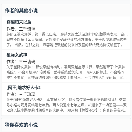
作者的其他小说
穿越归来以后
作者：三千琉璃
经历无数次穿越，终于得以归来。 穿越之旅太过波澜壮阔的顾霜晓表示，自己
现在不想搞什么大新闻，只想找个安静舒适的地方猫着，平平淡淡地过完这辈
子。 当然，在那之前，且容她把穿越前没来得及签的那纸离婚协议给签了。 从
来都不是渣男却被妻子“作”到想离婚的傅明寒：我后悔了，能再给个机会吗？
星际女武神
通过穿越治疗好了“作”病的顾霜晓：……傅先生，做人是要讲信用的你知不知
道？ PS：本文男主不渣女主不贱，所以无需担心在
作者：三千琉璃
关于星际女武神： 都说穿越有福利。凌晓穿越星际世界，果然附带了个“武神
系统”。不会开机甲？没关系，武神系统帮您实现一飞冲天的梦想。不会格斗
技？不要紧，武神系统教您如何轻松徒手撕敌人。不会泡男人？没问题，武
神……额，对不起，这个咱不包！学技能，到武神。快速升级，用武神系统，
[网王]跪求好人卡2
大家都说好！【喂文金手指各种大开，不喜慎入；文纯属有雷同……话说这个
不可能发生吧？咳，如有不适，请点右上角的小叉叉逃生，谢谢合作
作者：三千琉璃
关于[网王]跪求好人卡2： 本文虽为“2”，但没看过第一部并不影响阅读！ 这是
陈小路与观月初结婚七年后。两人没迎来七年之痒，却迎来了一场悲剧——双
双穿入陈小路萝莉时期所写的大纲中。 观月初【惊疑不定】：你真的是我老婆
吗？ 陈小路【痛不欲生】：是啊！我是啊！ 观月初【不忍直视】：……我的老
婆可没有七彩的头发和眼睛，走路更不会乱飘鸡毛，破坏街道环境！ 陈小路
猜你喜欢的小说
【泪流满面】：对不起都是我手贱！！！ 好吧，