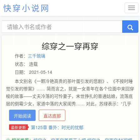
快穿小说网
综穿之一穿再穿
作者：
三千琉璃
状态： 连载
日期： 2021-05-14
本文别名《一颗冷艳高贵的茶叶蛋引发的悲剧》、《不按时睡
觉引发的惨案》…… 简而言之，就是一女青年在各个位面中来回穿
梭的故事——丈夫冷落的可怜妻子，末世挣扎的普通姑娘，流落底
层的倒霉少女，家道中落的大家闺秀…… 对此，苏绿表示：“几乎
没有假期就算了，没有五险一金也就算了，但是，我能把那个让我
开始阅读
直达底部
不停穿越的家伙剁手么？” 文纯属有雷同……话说这个不可能发生
吧？咳，如有不适，请点右上角的小叉叉逃生，谢谢合作； 文无者
第125章 番外：时光的忧郁
最新更新
小清新，写不来放过； 品有保证，我，值得信赖（自信脸竖拇指！