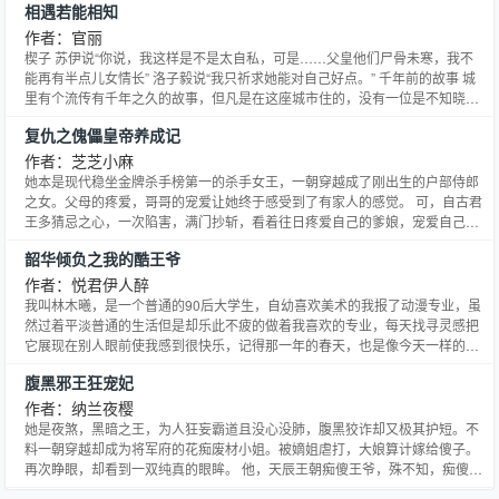
相遇若能相知
水，某男悄悄的潜入了一香间闺房。 “不知公子半夜到来，所为何事？”一柔若
无骨的手缠上某男的脖子。 轻启红唇
作者：官丽
楔子 苏伊说“你说，我这样是不是太自私，可是……父皇他们尸骨未寒，我不
能再有半点儿女情长” 洛子毅说“我只祈求她能对自己好点。” 千年前的故事 城
里有个流传有千年之久的故事，但凡是在这座城市住的，没有一位是不知晓这
个故事的。 听闻这一故事讲的是一个在姜国的王爷后裔洛将军与其爱人苏伊的
复仇之傀儡皇帝养成记
爱情故事，情节凄美感伤。 不过，故事毕竟是故事，到了每个人的嘴里讲出都
有极大不同，也可能过程中的大不一样，可是，唯一
作者：芝芝小麻
她本是现代稳坐金牌杀手榜第一的杀手女王，一朝穿越成了刚出生的户部侍郎
之女。父母的疼爱，哥哥的宠爱让她终于感受到了有家人的感觉。 可，自古君
王多猜忌之心，一次陷害，满门抄斩，看着往日疼爱自己的爹娘，宠爱自己的
大哥皆倒在自己的面前，自己却无能为力。 于是，她走上了一条名为复仇的
韶华倾负之我的酷王爷
路。 他不是为了这江山才杀掉了她的家人吗？那就让他看看，她是怎样把他的
江山玩弄在手掌中的，他要他死在自己儿子的手中，让他的儿子
作者：悦君伊人醉
我叫林木曦，是一个普通的90后大学生，自幼喜欢美术的我报了动漫专业，虽
然过着平淡普通的生活但是却乐此不疲的做着我喜欢的专业，每天找寻灵感把
它展现在别人眼前使我感到很快乐，记得那一年的春天，也是像今天一样的晴
朗，我漫无目的的走在街上，看着小说吃着冰淇淋，却被一个类似与甲虫的东
腹黑邪王狂宠妃
西带到了一个本不属于我的世界，我…穿越了，成了一个不受宠的王妃！
作者：纳兰夜樱
她是夜煞，黑暗之王，为人狂妄霸道且没心没肺，腹黑狡诈却又极其护短。不
料一朝穿越却成为将军府的花痴废材小姐。被嫡姐虐打，大娘算计嫁给傻子。
再次睁眼，却看到一双纯真的眼眸。 他，天辰王朝痴傻王爷，殊不知，痴傻只
是他的面具。真正的他，嗜血冷漠，狂妄霸道，却独独给了她一世独宠。她要