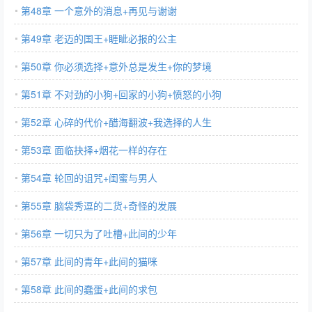
第48章 一个意外的消息+再见与谢谢
第49章 老迈的国王+睚眦必报的公主
第50章 你必须选择+意外总是发生+你的梦境
第51章 不对劲的小狗+回家的小狗+愤怒的小狗
第52章 心碎的代价+醋海翻波+我选择的人生
第53章 面临抉择+烟花一样的存在
第54章 轮回的诅咒+闺蜜与男人
第55章 脑袋秀逗的二货+奇怪的发展
第56章 一切只为了吐槽+此间的少年
第57章 此间的青年+此间的猫咪
第58章 此间的蠢蛋+此间的求包