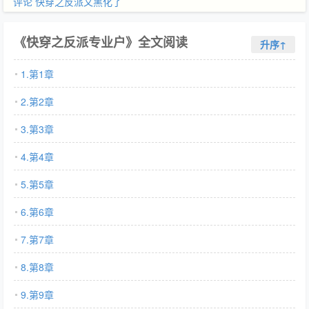
评论
快穿之反派又黑化了
《快穿之反派专业户》全文阅读
升序↑
1.第1章
2.第2章
3.第3章
4.第4章
5.第5章
6.第6章
7.第7章
8.第8章
9.第9章