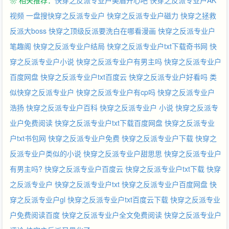
❀ 相关推荐：
快穿之反派专业户美眉开心吧
快穿之反派专业户AK
视频
一盘搜快穿之反派专业户
快穿之反派专业户磁力
快穿之拯救
反派大boss
快穿之顶级反派要洗白在哪看漫画
快穿之反派专业户
笔趣阁
快穿之反派专业户结局
快穿之反派专业户txt下载奇书网
快
穿之反派专业户小说
快穿之反派专业户有男主吗
快穿之反派专业户
百度网盘
快穿之反派专业户txt百度云
快穿之反派专业户好看吗
类
似快穿之反派专业户
快穿之反派专业户有cp吗
快穿之反派专业户
浩扬
快穿之反派专业户百科
快穿之反派专业户 小说
快穿之反派专
业户免费阅读
快穿之反派专业户txt下载百度网盘
快穿之反派专业
户txt书包网
快穿之反派专业户免费
快穿之反派专业户下载
快穿之
反派专业户类似的小说
快穿之反派专业户甜思思
快穿之反派专业户
有男主吗?
快穿之反派专业户百度云
快穿之反派专业户txt下载
快穿
之反派专业户
快穿之反派专业户txt
快穿之反派专业户百度网盘
快
穿之反派专业户gl
快穿之反派专业户txt百度云下载
快穿之反派专业
户免费阅读百度
快穿之反派专业户全文免费阅读
快穿之反派专业户