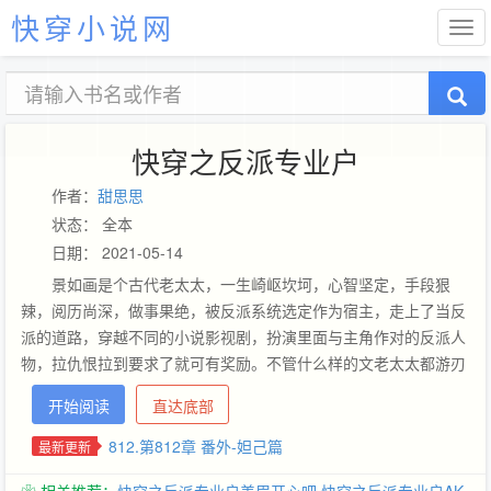
快穿小说网
快穿之反派专业户
作者：
甜思思
状态： 全本
日期： 2021-05-14
景如画是个古代老太太，一生崎岖坎坷，心智坚定，手段狠
辣，阅历尚深，做事果绝，被反派系统选定作为宿主，走上了当反
派的道路，穿越不同的小说影视剧，扮演里面与主角作对的反派人
物，拉仇恨拉到要求了就可有奖励。不管什么样的文老太太都游刃
有余，不管什么样的男女主，景如画都能辣手摧花，狠狠的虐死他
开始阅读
直达底部
们，拉仇恨值。这条不归路何时是个头，真不好说，待古董老太太
能接受任何淬炼，系统大人一脚踢她上了轮回道，说那是奖励，许
812.第812章 番外-妲己篇
最新更新
她一生荣华安康。书群号205143740