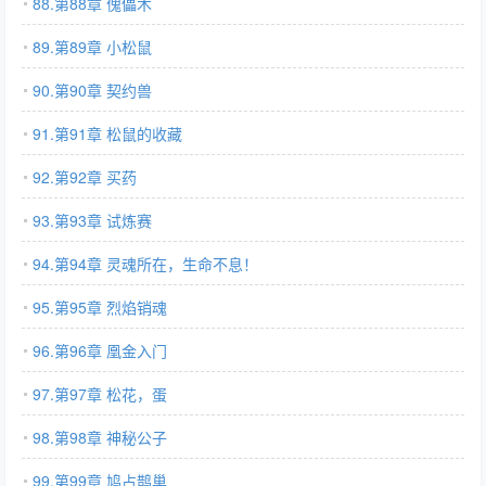
88.第88章 傀儡术
89.第89章 小松鼠
90.第90章 契约兽
91.第91章 松鼠的收藏
92.第92章 买药
93.第93章 试炼赛
94.第94章 灵魂所在，生命不息！
95.第95章 烈焰销魂
96.第96章 凰金入门
97.第97章 松花，蛋
98.第98章 神秘公子
99.第99章 鸠占鹊巢