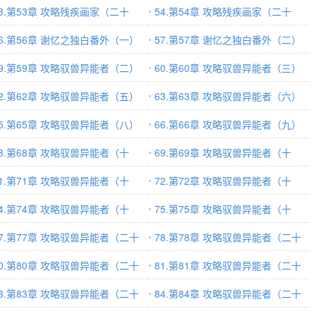
）
53.第53章 攻略残疾画家（二十
三）
54.第54章 攻略残疾画家（二十
）
56.第56章 谢忆之独白番外（一）
六）
57.第57章 谢忆之独白番外（二）
59.第59章 攻略驭兽异能者（二）
60.第60章 攻略驭兽异能者（三）
62.第62章 攻略驭兽异能者（五）
63.第63章 攻略驭兽异能者（六）
65.第65章 攻略驭兽异能者（八）
66.第66章 攻略驭兽异能者（九）
68.第68章 攻略驭兽异能者（十
69.第69章 攻略驭兽异能者（十
）
71.第71章 攻略驭兽异能者（十
二）
72.第72章 攻略驭兽异能者（十
）
74.第74章 攻略驭兽异能者（十
六）
75.第75章 攻略驭兽异能者（十
）
77.第77章 攻略驭兽异能者（二十
九）
78.第78章 攻略驭兽异能者（二十
）
80.第80章 攻略驭兽异能者（二十
二）
81.第81章 攻略驭兽异能者（二十
）
83.第83章 攻略驭兽异能者（二十
五）
84.第84章 攻略驭兽异能者（二十