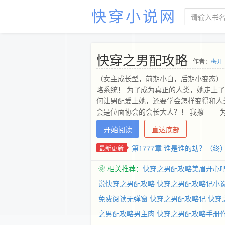
快穿小说网
快穿之男配攻略
作者：
梅开
（女主成长型，前期小白，后期小变态）
略系统！ 为了成为真正的人类，她走上
何让男配爱上她，还要学会怎样变得和人
会是位面协会的会长大人？！ 我擦—— 
人，你快回来~我一个系统承受不来……
开始阅读
直达底部
第1777章 谁是谁的劫？（终
最新更新
❀ 相关推荐：
快穿之男配攻略美眉开心
说快穿之男配攻略
快穿之男配攻略记小
免费阅读无弹窗
快穿之男配攻略记
快穿
之男配攻略男主肉
快穿之男配攻略手册作