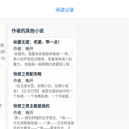
阅读记录
作者的其他小说
纵妻无度：老婆，乖一点！
的攻
作者：梅开
会如
“亲爱的，我要亲亲抱抱举高高~” “乖。”
什么
男人的声音低沉暗哑，带着某种诱人的
魔力。 他是跺一跺脚国内就要晃三晃的
人物，多少名媛对他趋之若鹜。 只是一
快穿之男配攻略
个意外，就让她缠上了他，最后让他不
想放手。 “总裁，夫人把影后打了！”“让
作者：梅开
保镖动手，别把她手打疼了。” “总裁，
（女主成长型，前期小白，后期小变
夫人把名媛推下水了。”“爬上来了吗？爬
态）【正文已完】 她是位面协会中的一
上来了就把她再推下去。” “总裁，您夫
个系统，一个攻略系统，一个升级版的
人这么任性您不管管吗？”“我纵着宠着
攻略系统！ 为了成为真正的人类，她走
略
快穿之男主都是我的
的，有意见？” 【甜宠无虐】
上了攻略小说世界里的男配道路！ 在成
为真正的人类的道路上，她不仅要学会
作者：梅开
如何让男配爱上她，还要学会怎样变得
“滴——感应到强烈生存意志，”“滴——
和人类一样，爱恨情仇，样样体会！ 等
正在读取脑电波——”“滴——正在检查是
等—— 谁来告诉她，她的攻略对象为什
否符合要求——”“滴——要求符合，正在