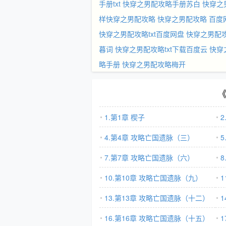
手册txt
快穿之男配攻略手册苏白
快穿之
样快穿之男配攻略
快穿之男配攻略 百度
快穿之男配攻略txt百度网盘
快穿之男配攻
暮词
快穿之男配攻略txt下载百度云
快穿
略手册
快穿之男配攻略梅开
1.第1章 楔子
4.第4章 攻略亡国遗脉（三）
7.第7章 攻略亡国遗脉（六）
10.第10章 攻略亡国遗脉（九）
13.第13章 攻略亡国遗脉（十二）
16.第16章 攻略亡国遗脉（十五）