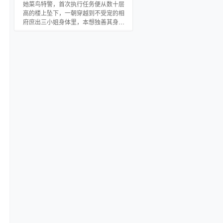
怪过你......” 他愤愤的转头，却对上她的
她菜鸟特警，首次执行任务便从数十层
笑靥如花：“我是神族后裔，你是魔族混
高的楼上坠下，一朝穿越到不受宠的相
血，神魔结合，是要遭天谴的......” 他低
府庶出三小姐身体里，本想独善其身的
笑一声将她拥入怀中：“下地狱之前，先
她却屡遭骄纵跋扈的嫡姐算计与陷害，
嫁我可好？”
被亲爹算计出卖，赐婚给“庸庸碌碌”的四
王爷为妃。面对侧妃的挑衅，王爷冷
待，她步步为营，重新谱写庶女的人
生，看她如何斗小人，乱君心，倾世天
下。他，赤炎国四王爷，腹黑如他，决
绝狠厉更是他的手段，当孤傲的她遇到
腹黑更强大的他，究竟是谁失了心，
谁，又最终沉沦？