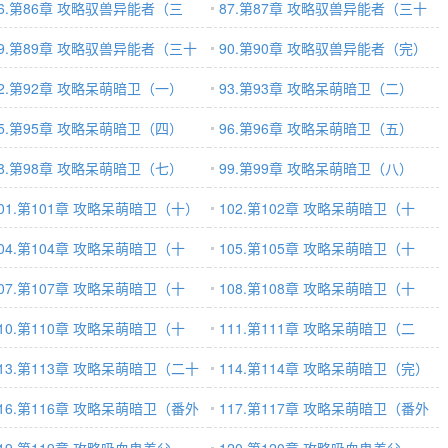
）
86.第86章 攻略驭兽异能者（三
八）
87.第87章 攻略驭兽异能者（三十
）
89.第89章 攻略驭兽异能者（三十
一）
90.第90章 攻略驭兽异能者（完）
）
92.第92章 攻略呆萌暗卫（一）
93.第93章 攻略呆萌暗卫（二）
95.第95章 攻略呆萌暗卫（四）
96.第96章 攻略呆萌暗卫（五）
98.第98章 攻略呆萌暗卫（七）
99.第99章 攻略呆萌暗卫（八）
101.第101章 攻略呆萌暗卫（十）
102.第102章 攻略呆萌暗卫（十
04.第104章 攻略呆萌暗卫（十
一）
105.第105章 攻略呆萌暗卫（十
）
07.第107章 攻略呆萌暗卫（十
四）
108.第108章 攻略呆萌暗卫（十
）
10.第110章 攻略呆萌暗卫（十
七）
111.第111章 攻略呆萌暗卫（二
）
113.第113章 攻略呆萌暗卫（二十
十）
114.第114章 攻略呆萌暗卫（完）
）
116.第116章 攻略呆萌暗卫（番外
117.第117章 攻略呆萌暗卫（番外