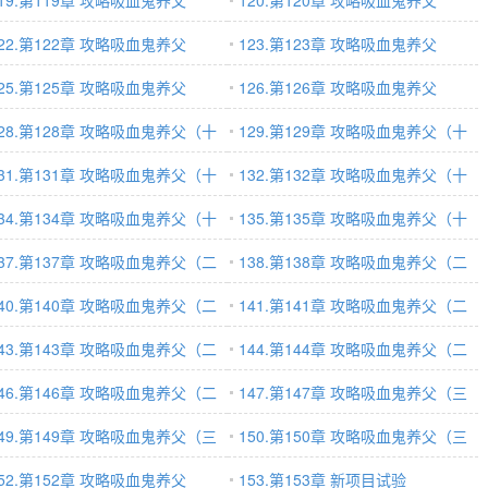
）
19.第119章 攻略吸血鬼养父
三）
120.第120章 攻略吸血鬼养父
二）
22.第122章 攻略吸血鬼养父
（三）
123.第123章 攻略吸血鬼养父
五）
25.第125章 攻略吸血鬼养父
（六）
126.第126章 攻略吸血鬼养父
八）
128.第128章 攻略吸血鬼养父（十
（九）
129.第129章 攻略吸血鬼养父（十
）
131.第131章 攻略吸血鬼养父（十
二）
132.第132章 攻略吸血鬼养父（十
）
134.第134章 攻略吸血鬼养父（十
五）
135.第135章 攻略吸血鬼养父（十
）
137.第137章 攻略吸血鬼养父（二
八）
138.第138章 攻略吸血鬼养父（二
）
140.第140章 攻略吸血鬼养父（二
十一）
141.第141章 攻略吸血鬼养父（二
三）
143.第143章 攻略吸血鬼养父（二
十四）
144.第144章 攻略吸血鬼养父（二
六）
146.第146章 攻略吸血鬼养父（二
十七）
147.第147章 攻略吸血鬼养父（三
九）
149.第149章 攻略吸血鬼养父（三
十）
150.第150章 攻略吸血鬼养父（三
二）
52.第152章 攻略吸血鬼养父
十三）
153.第153章 新项目试验