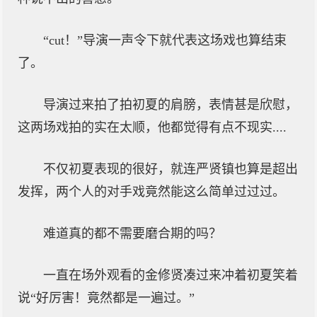
“cut！”导演一声令下就代表这场戏也算结束
了。
导演过来拍了拍初夏的肩膀，表情甚是欣慰，
这两场戏拍的实在太顺，他都觉得有点不现实....
不仅初夏表现的很好，就连严贤镇也算是超出
发挥，两个人的对手戏竟然能这么简单过过过。
难道真的都不需要磨合期的吗？
一直在场外观看的金修贤凑过来冲着初夏笑着
说“好厉害！竟然都是一遍过。”