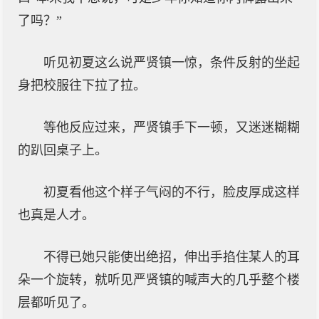
了吗？”
听见初夏这么说严贤镇一惊，条件反射的坐起
身把校服往下拉了拉。
等他反应过来，严贤镇手下一顿，又迷迷糊糊
的趴回桌子上。
初夏看他这个样子气闷的不行，脸皮厚成这样
也真是人才。
不得已她只能使出绝招，伸出手掐住某人的耳
朵一个旋转，就听见严贤镇的喊声大的几乎整个楼
层都听见了。