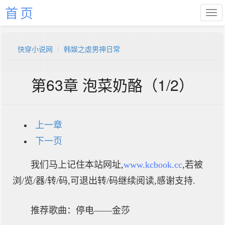
首页
快穿小说网
韩娱之虐男神日常
第63章 泡菜奶酪（1/2）
上一章
下一页
我们马上记住本站网址,
www.kcbook.cc
,若被
浏/览/器/转/码,可退出转/码继续阅读,感谢支持.
推荐歌曲：停电——金莎