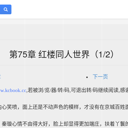
第75章 红楼同人世界（1/2）
章
下一页
w.kcbook.cc
,若被浏/览/器/转/码,可退出转/码继续阅读,感
内心笑喷，面上还是不动声色的模样，才没有在京城百姓
，秦璇心情不由得大好，脸上却显得更加端庄，扶着丫鬟