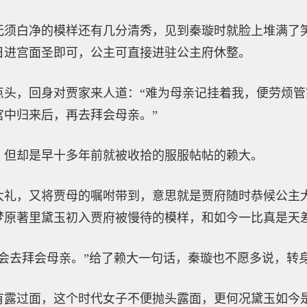
无须白净的模样还有几分清秀，见到秦璇时就脸上堆满了
日进宫面圣即可，公主可直接进驻公主府休整。
点头，回身对贾家来人道：“难为母亲记挂着我，便劳烦
宫中归来后，再去拜会母亲。”
，但却是早十多年前就被收拾的服服帖帖的赖大。
大礼，又将贾母的嘱咐带到，意思就是贾府随时恭候公主
梦原著里黛玉初入贾府被慢待的模样，和如今一比真是天
便会去拜会母亲。”给了赖大一句话，秦璇也不愿多说，转
有露过面，这个时代女子不便抛头露面，更何况黛玉如今