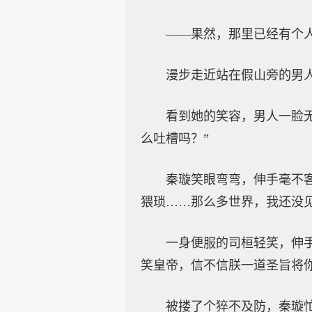
——果然，那里已经有个
漫步走近站在假山旁的男
看到她的笑容，男人一脸
么吐槽吗？”
秦璇笑眼弯弯，伸手毫不
猥琐……那么多世界，我还没
一身便服的司桓轻笑，伸
笑皇帝，信不信朕一道圣旨将你
被搂了个猝不及防，秦璇