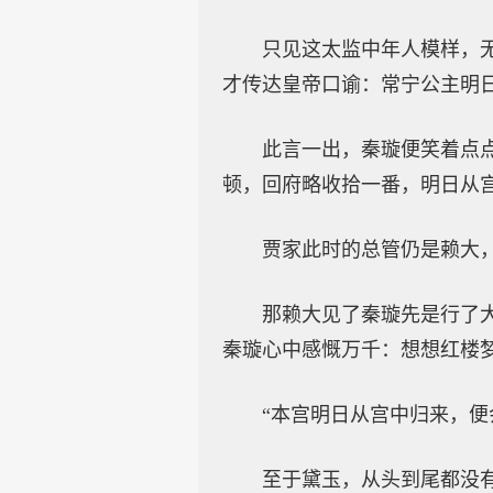
只见这太监中年人模样，
才传达皇帝口谕：常宁公主明
此言一出，秦璇便笑着点
顿，回府略收拾一番，明日从
贾家此时的总管仍是赖大
那赖大见了秦璇先是行了
秦璇心中感慨万千：想想红楼
“本宫明日从宫中归来，
至于黛玉，从头到尾都没