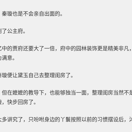
，秦璇也是不会亲自出面的。
到了公主府。
忆中的贾府还要大了一倍，府中的园林装饰更是精美非凡
为满意。
秦璇便让黛玉自己去整理闺房了。
，但在嬷嬷的教导下，也能够独当一面，整理闺房当然不
璇，快步回房了。
太多讲究了，只吩咐身边的丫鬟按照以前的习惯摆设后，