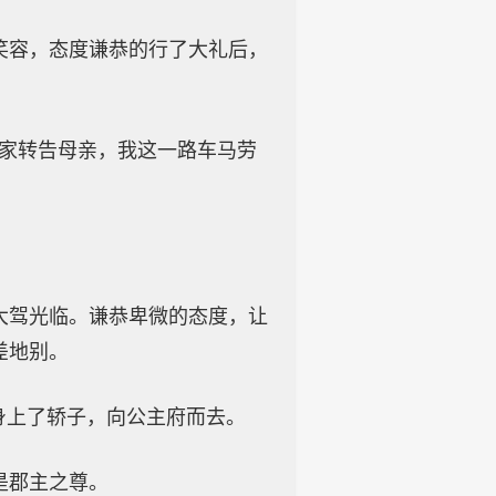
笑容，态度谦恭的行了大礼后，
管家转告母亲，我这一路车马劳
大驾光临。谦恭卑微的态度，让
差地别。
身上了轿子，向公主府而去。
是郡主之尊。