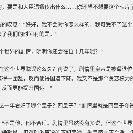
的，要是和大臣遗孀传出什么……你还想不想要这个魂片了
闷的叹息：“好好，我不会对你怎么样的，我可受不了这
去了我们的时间有的是。”
个世界的剧情，明明你还会在位十几年呢？”
夫在这个世界耽误这么久？再说了，剧情里皇帝是被逼退
搞得一团乱，反而使得国运下降。我又不是那个贪恋权力
，反而更能提升国运。”
你这一年看好了哪个皇子？四皇子？”剧情里就是四皇子夺
：“不是他，他不合适。剧情里虽然没有多说，但这个世
的确勤恳，但有时做事冷硬不知变通，做皇帝并不合适，倒